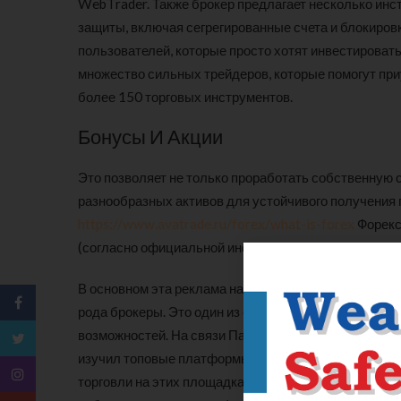
WebTrader. Также брокер предлагает несколько ин
защиты, включая сегрегированные счета и блокиров
пользователей, которые просто хотят инвестировать
множество сильных трейдеров, которые помогут пр
более 150 торговых инструментов.
Бонусы И Акции
Это позволяет не только проработать собственную 
разнообразных активов для устойчивого получения 
https://www.avatrade.ru/forex/what-is-forex
Форекс
(согласно официальной информации, она работает с
В основном эта реклама нацелена на малообразованн
рода брокеры. Это один из самых надежных форекс 
возможностей. На связи Павел Бутор и в этой стать
изучил топовые платформы, выбрал 10+ самых лучш
торговли на этих площадках. К тому же, у нас есть 