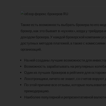
Также есть возможность выбрать брокера по его мод
брокер, как это бывает в «кухнях», когда у трейдера
доходом брокера. У каждой брокерской компании ус
доступных методов платежей, а также с комиссиями
организаций.
На ней созданы лучшие возможности для инвестор
Возможность зарабатывать на регулярных колеба
Один из лучших брокеров в рейтинге для осторож
Лохотронщики, ничего не знают, со счетов воруют 
По этой причине все отзывы, которые пользовате
премодерацию.
Наиболее популярной и репрезентативной валютно