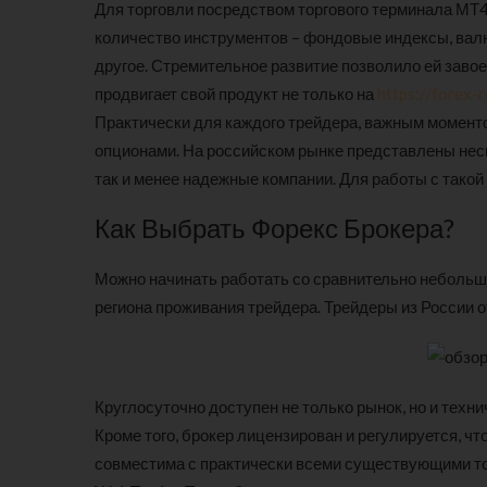
Для торговли посредством торгового терминала МТ4
количество инструментов – фондовые индексы, валю
другое. Стремительное развитие позволило ей заво
продвигает свой продукт не только на
https://forex-
Практически для каждого трейдера, важным момент
опционами. На российском рынке представлены неск
так и менее надежные компании. Для работы с такой
Как Выбрать Форекс Брокера?
Можно начинать работать со сравнительно небольш
региона проживания трейдера. Трейдеры из России о
Круглосуточно доступен не только рынок, но и тех
Кроме того, брокер лицензирован и регулируется, 
совместима с практически всеми существующими тор