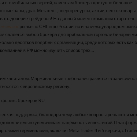
 и его мобильных версий, клиентам брокера доступно большое
тные пары, драг. Металлы, энергоресурсы, акции, селхозтовары 
евать доверие трейдеров! На данный момент компания старатель
review.ru/
рынке по СНГ и по России, но и на международном рынке
ом является выбор брокера для прибыльной торговли бинарными
олько десятков подобных организаций, среди которых есть как б
 компанией в РФ можно изучить список трех…
им капиталом. Маржинальные требования разнятся в зависимост
тносятся к европейскому региону.
ническая поддержка, благодаря чему любые вопросы решаются мгн
что дополнительно увеличивает надёжность инвестиций. Платформ
говыми терминалами, включая MetaTrader 4 и 5 версии, cTrader