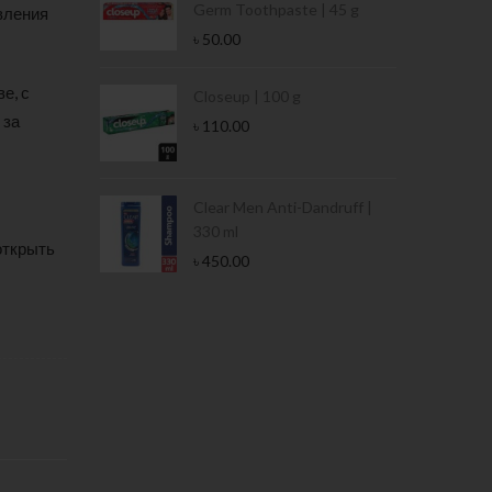
Germ Toothpaste | 45 g
вления
৳
50.00
е, с
Stamina Jar |
Closeup | 100 g
 за
৳
110.00
 Tin | 400g
Clear Men Anti-Dandruff |
330 ml
открыть
৳
450.00