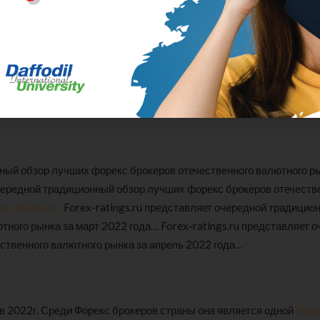
водством к действиям, а носит информационный характер.
 ответственности за риск использования данной информации при
нный обзор лучших форекс брокеров отечественного валютного р
очередной традиционный обзор лучших форекс брокеров отечеств
ex-review.ru/
Forex-ratings.ru представляет очередной традицио
тного рынка за март 2022 года… Forex-ratings.ru представляет 
ственного валютного рынка за апрель 2022 года…
 в 2022г. Среди Форекс брокеров страны она является одной
https
Clear Complete Active Care |
Carex Classic 