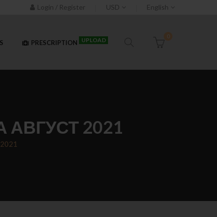
Login / Register
USD
English
0
UPLOAD
S
PRESCRIPTION
 АВГУСТ 2021
 2021