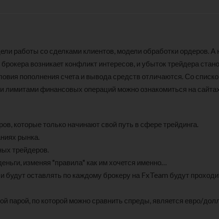
ели работы со сделками клиентов, модели обработки ордеров. А 
 и брокера возникает конфликт интересов, и убыток трейдера стан
ловия пополнения счета и вывода средств отличаются. Со списк
 и лимитами финансовых операций можно ознакомиться на сайта
ов, которые только начинают свой путь в сфере трейдинга.
ниях рынка.
ных трейдеров.
деньги, изменяя "правила" как им хочется именно…
ли будут оставлять по каждому брокеру на FxTeam будут проходи
й парой, по которой можно сравнить спреды, является евро/долл