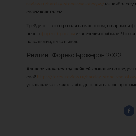
review.ru/barclay-stone-vse-otzvyvy/
из наиболее у
своим капиталом.
Трейдинг — это торговля на валютном, товарных и ф
целью
форекс брокеры
извлечения прибыли. Что кас
пополнение, ни за вывод.
Рейтинг Форекс Брокеров 2022
Альпари является крупнейшей компании по предос
свой
https://forex-review.ru/barclay-stone-vse-otzv
устанавливать какое-либо дополнительное програм