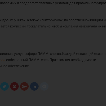
180 ml
pieces
знаваемых и предлагает отличные условия для правильного упра
৳
220.00
৳
35.00
ондовых рынках, а также криптобиржах, по собственной инициатив
Clean & Clear Foaming Face
Boost 3X More 
Wash | 50ml
400 g
ается комиссий, то желательно, чтобы компания не взимала их ни
৳
140.00
৳
390.00
Clean & Clear Foaming Face
Biomil Soy Milk
Wash 100ml
৳
690.00
тавлению услуг в сфере ПАММ-счетов. Каждый желающий может 
৳
240.00
yvy/
собственный ПАММ-счет. При этом нет необходимости
мное обеспечение.