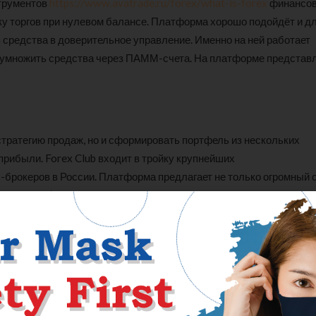
струментов
https://www.avatrade.ru/forex/what-is-forex
финансо
ку торгов при нулевом балансе. Платформа хорошо подойдёт и д
 средства в доверительное управление. Именно на ней работает
иумножить средства через ПАММ-счета. На платформе представ
стратегию продаж, но и сформировать портфель из нескольких
прибыли. Forex Club входит в тройку крупнейших
-брокеров в России. Платформа предлагает не только огромный 
 1997 года), но и повышенную лояльность к начинающим трейдер
ых новичков, потому что опытный трейдер знает для чего ему та
брокеров для Россиян. Сильная регуляция, огромное количество
е мы рассмотрим, на каких условиях работают лучшие брокеры Фо
их и надежных из них. Также сделал полный обзор всех условий
рубрика с отзывами о компаниях, где их клиенты делятся своим оп