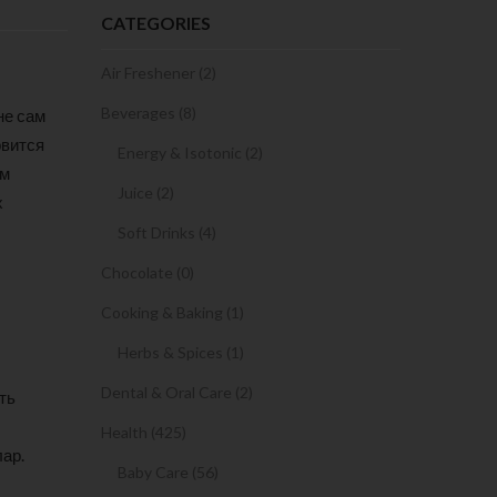
CATEGORIES
Air Freshener (2)
Beverages (8)
не сам
овится
Energy & Isotonic (2)
ом
Juice (2)
х
Soft Drinks (4)
Chocolate (0)
Cooking & Baking (1)
Herbs & Spices (1)
Dental & Oral Care (2)
ть
Health (425)
ар.
Baby Care (56)