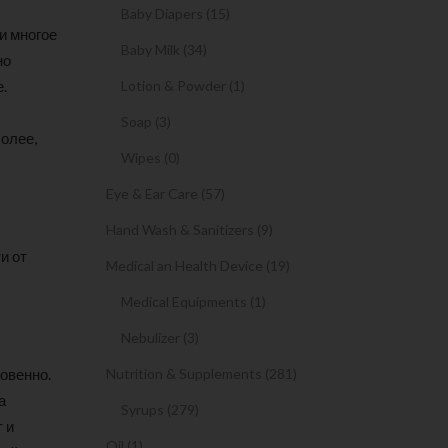
Baby Diapers (15)
и многое
Baby Milk (34)
но
Lotion & Powder (1)
.
Soap (3)
олее,
Wipes (0)
Eye & Ear Care (57)
Hand Wash & Sanitizers (9)
и от
Medical an Health Device (19)
Medical Equipments (1)
Nebulizer (3)
Nutrition & Supplements (281)
овенно.
а
Syrups (279)
 и
Oil (1)