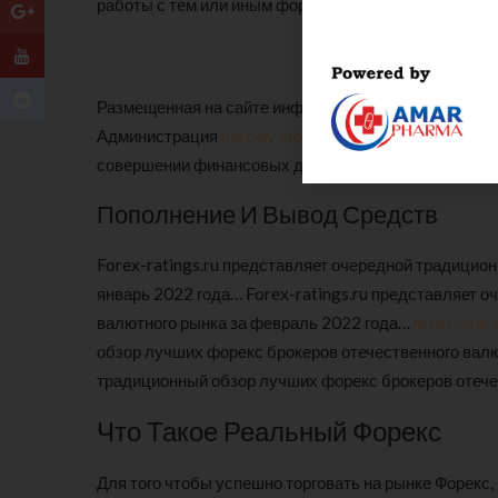
работы с тем или иным форекс-дилером.
Размещенная на сайте информация не является руко
Администрация
barclay stone отзывы
сайта не несет
совершении финансовых действий.
Пополнение И Вывод Средств
Forex-ratings.ru представляет очередной традицио
январь 2022 года… Forex-ratings.ru представляет 
валютного рынка за февраль 2022 года…
https://for
обзор лучших форекс брокеров отечественного валю
традиционный обзор лучших форекс брокеров отече
Что Такое Реальный Форекс
Для того чтобы успешно торговать на рынке Форекс,