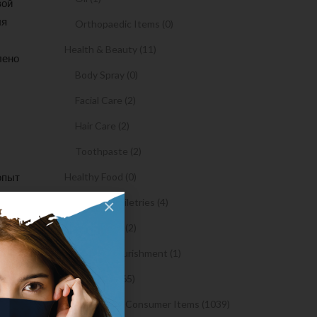
вой
ля
Orthopaedic Items (0)
Health & Beauty (11)
лено
Body Spray (0)
Facial Care (2)
Hair Care (2)
Toothpaste (2)
Healthy Food (0)
опыт
ам.
Hygiene & Toiletries (4)
×
Insects Killer (2)
кого
 торговых
Medical & Nourishment (1)
рекс. Я
Medicine (4765)
ытом
Medicine and Consumer Items (1039)